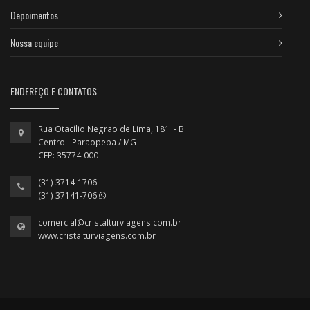
Depoimentos
Nossa equipe
ENDEREÇO E CONTATOS
Rua Otacílio Negrao de Lima, 181 - B
Centro - Paraopeba / MG
CEP: 35774-000
(31) 3714-1706
(31) 37141-706
comercial@cristalturviagens.com.br
www.cristalturviagens.com.br