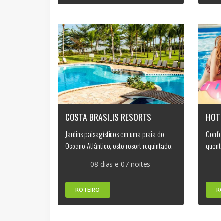
COSTA BRASILIS RESORTS
HOT
Jardins paisagísticos em uma praia do
Confo
Oceano Atlântico, este resort requintado.
quent
08 dias e 07 noites
ROTEIRO
R