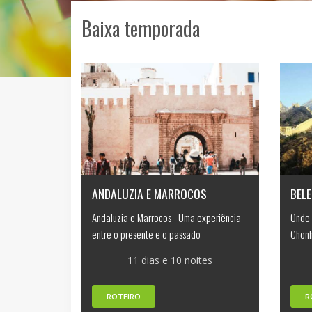
Baixa temporada
ANDALUZIA E MARROCOS
BELE
Andaluzia e Marrocos - Uma experiência
Onde 
entre o presente e o passado
Chonh
11 dias e 10 noites
ROTEIRO
R