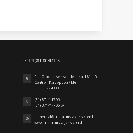
ENDEREÇO E CONTATOS
Rua Otacílio Negrao de Lima, 181 - B
Centro - Paraopeba / MG
CEP: 35774-000
(31) 3714-1706
(31) 37141-706
comercial@cristalturviagens.com.br
www.cristalturviagens.com.br